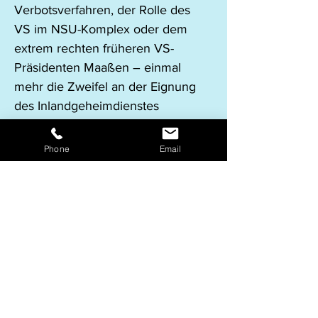
Verbotsverfahren, der Rolle des 
VS im NSU-Komplex oder dem 
extrem rechten früheren VS-
Präsidenten Maaßen – einmal 
mehr die Zweifel an der Eignung 
des Inlandgeheimdienstes 
Verfassungsschutz, tatsächlich die 
demokratisch-freiheitliche 
Phone
Email
Grundordnung zu schützen. (dp)
vorheriger Artikel
nächster Artikel