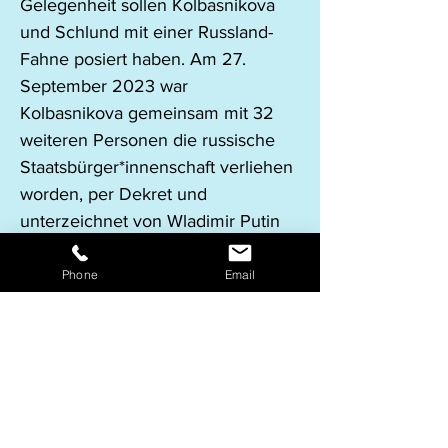
Gelegenheit sollen Kolbasnikova 
und Schlund mit einer Russland-
Fahne posiert haben. Am 27. 
September 2023 war 
Kolbasnikova gemeinsam mit 32 
weiteren Personen die russische 
Staatsbürger*innenschaft verliehen 
worden, per Dekret und 
unterzeichnet von Wladimir Putin 
persönlich. Unter den 
eingebürgerten Personen fanden 
Phone
Email
sich auch andere Politiker*innen 
der extremen Rechten wie 
Emmanuel Leroy aus Frankreich 
 oder Simeon Boikov aus 
Australien.