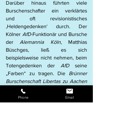
Darüber hinaus führten viele 
Burschenschafter ein verklärtes 
und oft revisionistisches 
‚Heldengedenken‘ durch. Der 
Kölner 
AfD
-Funktionär und Bursche 
der 
Alemannia Köln
, Matthias 
Büschges, ließ es sich 
beispielsweise nicht nehmen, beim 
Totengedenken der 
AfD
 seine 
„Farben“ zu tragen. Die 
Brünner 
Burschenschaft Libertas zu Aachen
fuhr zum Burschenschaftsdenkmal 
ins belgische Langemark und 
Phone
Email
besuchte anschließend ihre 
„Farbenbrüder“ des 
rechtsnationalen 
Katholiek Vlaams 
Hoogstudenten Verbond
. Auch die 